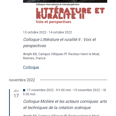
13 octobre 2022
-
14 octobre 2022
Colloque Littérature et ruralité II : Voix et
perspectives
Amphi B8, Campus Villejean
Pl. Recteur Henri le Moal,
Rennes, France
Colloque
novembre 2022
Mis
17 novembre 2022 - 9 h 00 min
-
19 novembre 2022 - 18
JEU
en
h 00 min
17
avant
Colloque Molière et les acteurs comiques: arts
et techniques de la création scénique