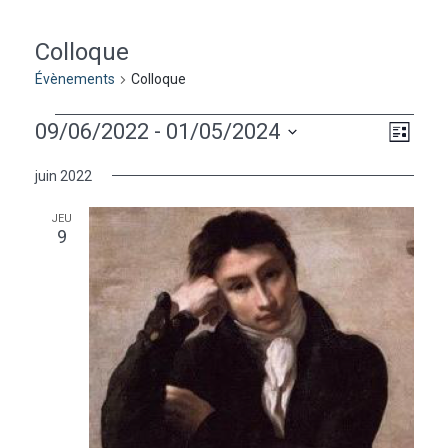
Colloque
Évènements
Colloque
Évènements
Naviga
Navig
09/06/2022
 - 
01/05/2024
Liste
de
par
Sélectionnez
vues
juin 2022
une
consu
Évèn
date.
JEU
9