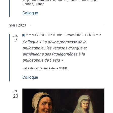
Amphi B8, Campus Villejean
Pl. Recteur Henri le Moal,
Rennes, France
Colloque
mars 2023
Mis
2 mars 2023 - 10 h 00 min
-
3 mars 2023 - 19 h 00 min
JEU
en
2
Colloque « La divine promesse de la
avant
philosophie : les versions grecque et
arménienne des Prolégomènes à la
philosophie de David »
Salle de conférence de la MSHB
Colloque
JEU
23