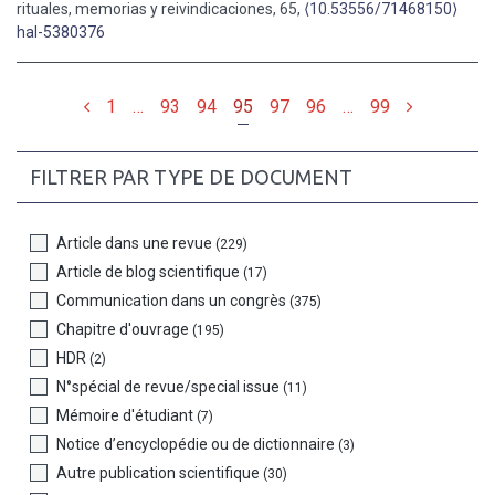
rituales, memorias y reivindicaciones, 65,
⟨10.53556/71468150⟩
hal-5380376
Précédent
Suivant
1
…
93
94
95
97
96
…
99
FILTRER PAR TYPE DE DOCUMENT
Article dans une revue
(229)
Article de blog scientifique
(17)
Communication dans un congrès
(375)
Chapitre d'ouvrage
(195)
HDR
(2)
N°spécial de revue/special issue
(11)
Mémoire d'étudiant
(7)
Notice d’encyclopédie ou de dictionnaire
(3)
Autre publication scientifique
(30)