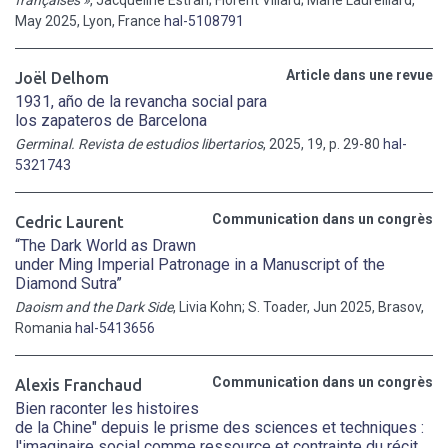
françaises »
, Jacqueline Estran; Florent Villard; Marie Laureillard,
May 2025, Lyon, France
hal-5108791
Article dans une revue
Joël Delhom
1931, año de la revancha social para
los zapateros de Barcelona
Germinal. Revista de estudios libertarios
, 2025, 19, p. 29-80
hal-
5321743
Communication dans un congrès
Cedric Laurent
“The Dark World as Drawn
under Ming Imperial Patronage in a Manuscript of the
Diamond Sutra”
Daoism and the Dark Side
, Livia Kohn; S. Toader, Jun 2025, Brasov,
Romania
hal-5413656
Communication dans un congrès
Alexis Franchaud
Bien raconter les histoires
de la Chine" depuis le prisme des sciences et techniques :
l'imaginaire social comme ressource et contrainte du récit