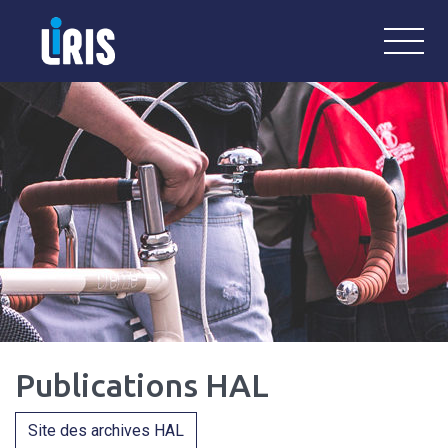
LiRIS
Laboratoire Interdisciplinaire de Re
Publications HAL
Site des archives HAL