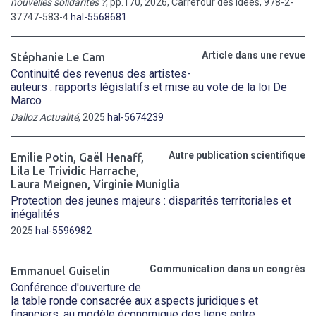
nouvelles solidarités ?
, pp.170, 2026, Carrefour des idées, 978-2-
37747-583-4
hal-5568681
Article dans une revue
Stéphanie Le Cam
Continuité des revenus des artistes-
auteurs : rapports législatifs et mise au vote de la loi De
Marco
Dalloz Actualité
, 2025
hal-5674239
Autre publication scientifique
Emilie Potin
,
Gaël Henaff
,
Lila Le Trividic Harrache
,
Laura Meignen
,
Virginie Muniglia
Protection des jeunes majeurs : disparités territoriales et
inégalités
2025
hal-5596982
Communication dans un congrès
Emmanuel Guiselin
Conférence d'ouverture de
la table ronde consacrée aux aspects juridiques et
financiers, au modèle économique des liens entre