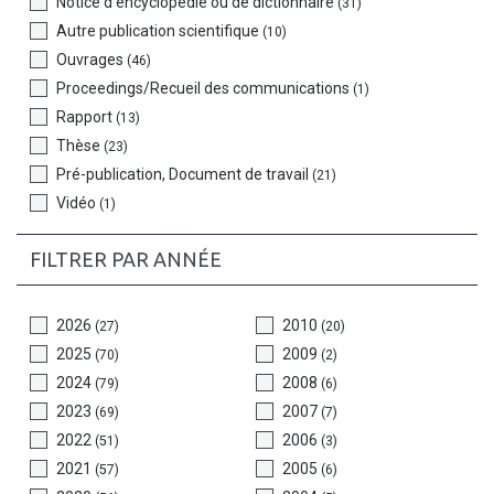
Notice d’encyclopédie ou de dictionnaire
(31)
Autre publication scientifique
(10)
Ouvrages
(46)
Proceedings/Recueil des communications
(1)
Rapport
(13)
Thèse
(23)
Pré-publication, Document de travail
(21)
Vidéo
(1)
FILTRER PAR ANNÉE
2026
2010
(27)
(20)
2025
2009
(70)
(2)
2024
2008
(79)
(6)
2023
2007
(69)
(7)
2022
2006
(51)
(3)
2021
2005
(57)
(6)