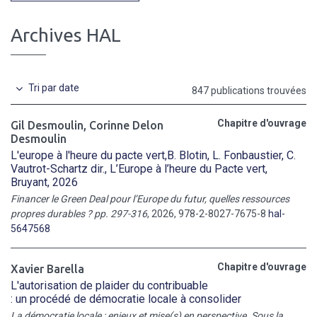
Archives HAL
Tri par date
847 publications trouvées
Chapitre d'ouvrage
Gil Desmoulin
,
Corinne Delon
Desmoulin
L'europe à l'heure du pacte vert,B. Blotin, L. Fonbaustier, C.
Vautrot-Schartz dir., L’Europe à l’heure du Pacte vert,
Bruyant, 2026
Financer le Green Deal pour l’Europe du futur, quelles ressources
propres durables ? pp. 297-316
, 2026, 978-2-8027-7675-8
hal-
5647568
Chapitre d'ouvrage
Xavier Barella
L'autorisation de plaider du contribuable
: un procédé de démocratie locale à consolider
La démocratie locale : enjeux et mise(s) en perspective. Sous la