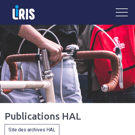
LiRIS
Laboratoire Interdisciplinaire de Re
Publications HAL
Site des archives HAL