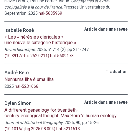
Flavie Leroux; Pauline Ferrier-Viaud.
Conjugalités et extra-
conjugalités à la cour de France
, Presses Universitaires du
Septentrion, 2025
hal-5635969
Article dans une revue
Isabelle Rosé
« Les « hérésies cléricales »,
une nouvelle catégorie historique »
Revue historique
, 2025, n° 714 (2), pp.211-247.
⟨10.3917/rhis.252.0211⟩
hal-5609178
Traduction
André Belo
Nenhuma ilha é uma ilha
2025
hal-5231666
Article dans une revue
Dylan Simon
A different genealogy for twentieth-
century ecological thought: Max Sorre’s human ecology
Journal of Historical Geography
, 2025, 90, pp.15-26.
⟨10.1016/j.jhg.2025.08.004⟩
hal-5211613