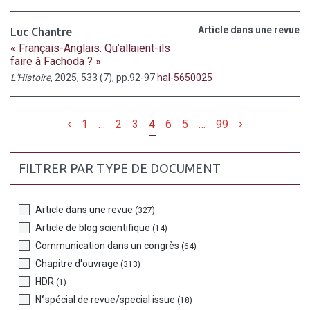
Article dans une revue
Luc Chantre
« Français-Anglais. Qu’allaient-ils
faire à Fachoda ? »
L'Histoire
, 2025, 533 (7), pp.92-97
hal-5650025
Précédent
Suivant
1
…
2
3
4
6
5
…
99
FILTRER PAR TYPE DE DOCUMENT
Article dans une revue
(327)
Article de blog scientifique
(14)
Communication dans un congrès
(64)
Chapitre d'ouvrage
(313)
HDR
(1)
N°spécial de revue/special issue
(18)