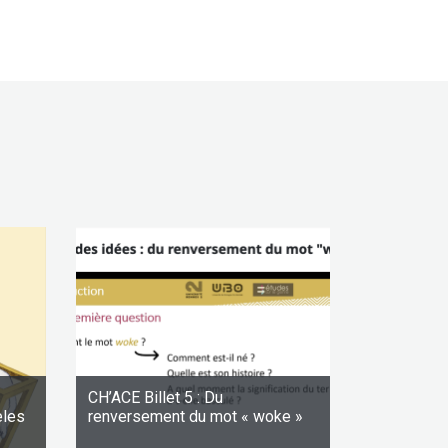
CH’ACE Billet 5 : Du
èles
renversement du mot « woke »