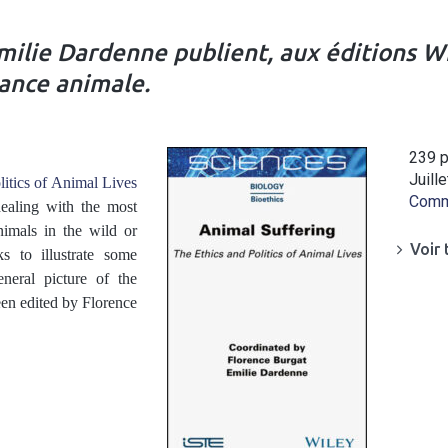
milie Dardenne publient, aux éditions W
france animale.
239 
Juill
itics of Animal Lives
Comma
dealing with the most
nimals in the wild or
Voir 
s to illustrate some
neral picture of the
een edited by Florence