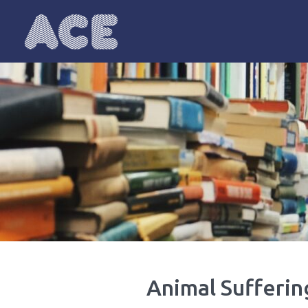
ACE
Anglophonie : communautés, écritu
Animal Suffering