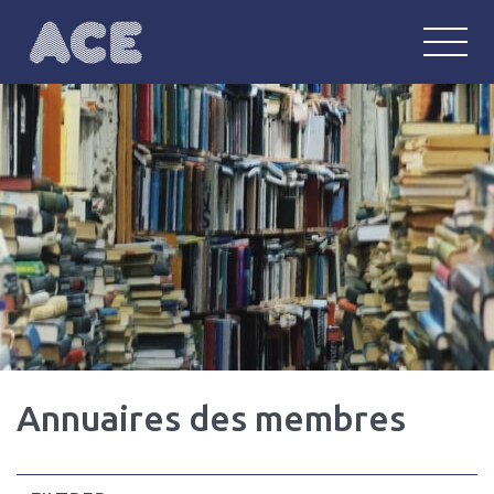
ACE
Anglophonie : communautés, écritu
Annuaires des membres