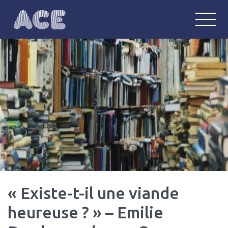
ACE
Anglophonie : communautés, écritu
« Existe-t-il une viande
heureuse ? » – Emilie