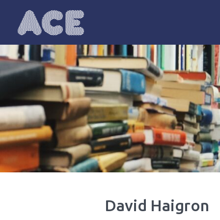
ACE
Anglophonie : communautés, écritu
David Haigron