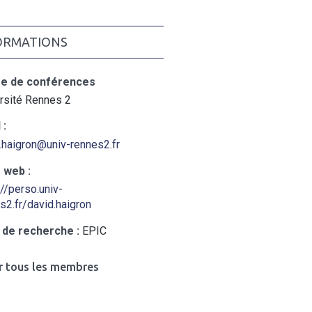
ORMATIONS
re de conférences
rsité Rennes 2
 :
.haigron@univ-rennes2.fr
 web :
://perso.univ-
s2.fr/david.haigron
 de recherche :
EPIC
r tous les membres