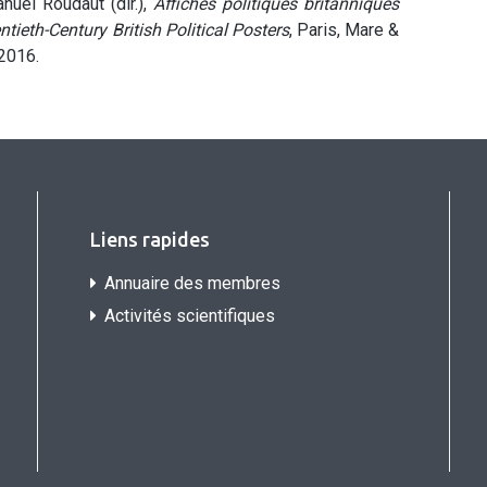
nuel Roudaut (dir.),
Affiches politiques britanniques
tieth-Century British Political Posters
, Paris, Mare &
 2016.
Liens rapides
Annuaire des membres
Activités scientifiques