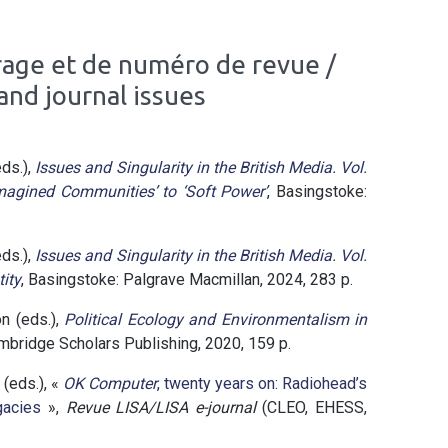
rage et de numéro de revue /
and journal issues
ds.),
Issues and Singularity in the British Media. Vol.
Imagined Communities’ to ‘Soft
Power’
, Basingstoke:
ds.),
Issues and Singularity in the British Media. Vol.
tity
, Basingstoke: Palgrave Macmillan, 2024, 283 p.
on (eds.),
Political Ecology and Environmentalism in
bridge Scholars Publishing, 2020, 159 p.
(eds.), «
OK Computer
, twenty years on: Radiohead’s
egacies
»,
Revue LISA/LISA e-journal
(CLEO, EHESS,