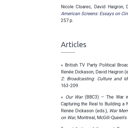
Nicole Cloarec, David Haigron, 
American Screens: Essays on Cin
257 p.
Articles
« British TV Party Political Bro
Renée Dickason, David Haigron (e
2: Broadcasting: Culture and Id
163-209.
«
Our War
(BBC3) – The War in 
Capturing the Real to Building a 
Renée Dickason (eds.),
War Memo
on War
, Montreal, McGill-Queen’s