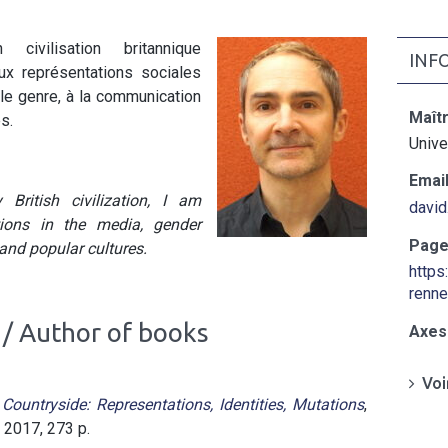
ivilisation britannique
INF
ux représentations sociales
le genre, à la communication
Maît
s.
Unive
Email
British civilization, I am
david
ations in the media, gender
Page
and popular cultures.
https
renne
 / Author of books
Axes
Voi
Countryside: Representations, Identities, Mutations
,
 2017, 273 p.