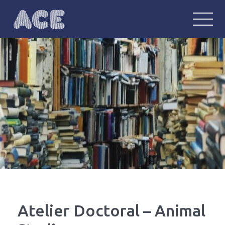
ACE
Anglophonie : communautés, écritu
Atelier Doctoral – Animal