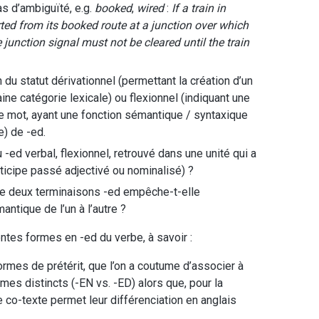
as d’ambiguïté, e.g.
booked
,
wired
:
If a train in
erted from its booked route at a junction over which
junction signal must not be cleared until the train
 du statut dérivationnel (permettant la création d’un
ine catégorie lexicale) ou flexionnel (indiquant une
 mot, ayant une fonction sémantique / syntaxique
e) de -ed.
 -ed verbal, flexionnel, retrouvé dans une unité qui a
ticipe passé adjectivé ou nominalisé) ?
de deux terminaisons -ed empêche-t-elle
antique de l’un à l’autre ?
entes formes en -ed du verbe, à savoir :
ormes de prétérit, que l’on a coutume d’associer à
s distincts (-EN vs. -ED) alors que, pour la
e co-texte permet leur différenciation en anglais