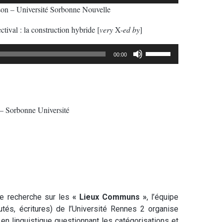
les
son – Université Sorbonne Nouvelle
flèches
haut/bas
ctival : la construction hybride [
very
X-
ed by
]
pour
augmenter
Utilisez
00:00
ou
les
diminuer
flèches
le
haut/bas
volume.
pour
 – Sorbonne Université
augmenter
ou
diminuer
le
volume.
e recherche sur les
« Lieux Communs »
, l’équipe
és, écritures) de l’Université Rennes 2 organise
en linguistique questionnant les catégorisations et