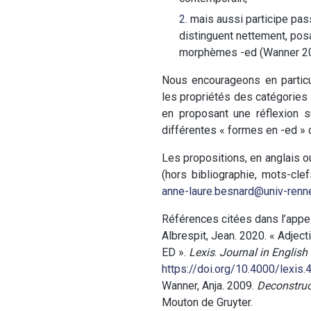
mais aussi participe pass
distinguent nettement, pos
morphèmes -ed (Wanner 20
Nous encourageons en particul
les propriétés des catégories
en proposant une réflexion s
différentes « formes en -ed » 
Les propositions, en anglais 
(hors bibliographie, mots-cle
anne-laure.besnard@univ-renne
Références citées dans l’appe
Albrespit, Jean. 2020. « Adjec
ED ».
Lexis
.
Journal in English
https://doi.org/10.4000/lexis.
Wanner, Anja. 2009.
Deconstruc
Mouton de Gruyter.