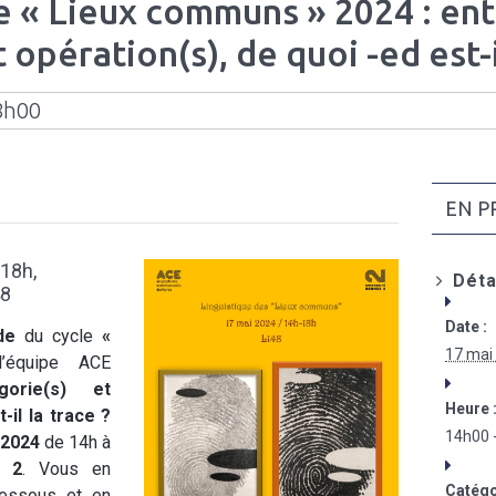
e « Lieux communs » 2024 : en
 opération(s), de quoi -ed est-i
8h00
EN P
-18h,
Déta
48
Date :
ude
du cycle
«
17 mai
’équipe ACE
orie(s) et
Heure 
-il la trace ?
14h00 
 2024
de 14h à
s 2
. Vous en
Catégo
dessous et en