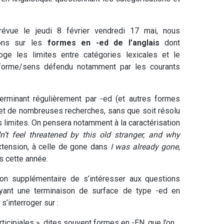
prévue le
jeudi
8 février
vendredi
17 mai, nous
ions sur les
formes en
-ed
de l’anglais
dont
roge les limites entre catégories lexicales et le
 forme/sens défendu notamment par les courants
erminant régulièrement par -ed (et autres formes
bjet de nombreuses recherches, sans que soit résolu
s limites. On pensera notamment à la caractérisation
n’t feel threatened by this old stranger, and why
tension, à celle de gone dans
I was already gone
,
s cette année.
on supplémentaire de s’intéresser aux questions
ayant une terminaison de surface de type -ed en
’interroger sur :
rticipiales », dites souvent formes en -EN, que l’on