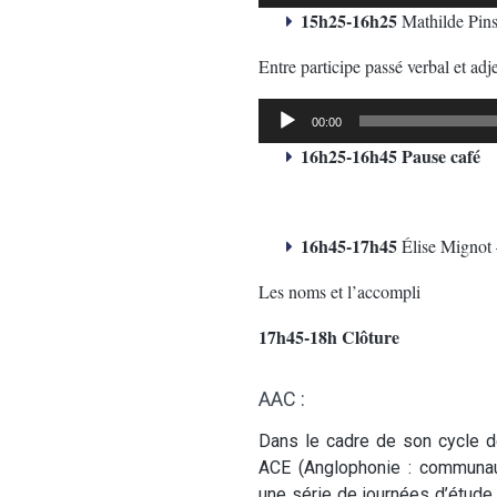
audio
15h25-16h25
Mathilde Pin
Entre participe passé verbal et adje
Lecteur
00:00
audio
16h25-16h45 Pause café
16h45-17h45
Élise Mignot
Les noms et l’accompli
17h45-18h Clôture
AAC :
Dans le cadre de son cycle d
ACE (Anglophonie : communaut
une série de journées d’étude 