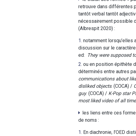
retrouve dans différentes 
tantôt verbal tantôt adjecti
nécessairement possible de
(Albrespit 2020) :
notamment lorsqu’elles a
discussion sur le caractère 
ed:
They were supposed to 
ou en position épithète 
déterminés entre autres par
communications about like
disliked objects
. (COCA) /
C
guy
. (COCA) /
K-Pop star P
most liked video of all time
les liens entre ces forme
de noms :
En diachronie, l’OED disti