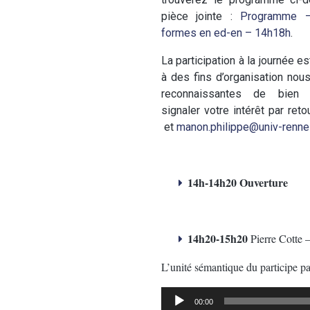
pièce jointe :
Programme 
formes en ed-en – 14h18h
.
La participation à la journée es
à des fins d’organisation nou
reconnaissantes de bien 
signaler votre intérêt par ret
et
manon.philippe@univ-renne
14h-14h20
Ouverture
14h20-15h20
Pierre Cotte 
L’unité sémantique du participe p
Lecteur
00:00