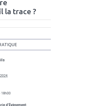
tre
l la trace ?
RATIQUE
ils
 2024
:
- 18h00
rie d’Évènement: