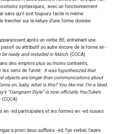
positions syntaxiques, avec un fonctionnement
val sans qu’il soit toujours facile ni même
 trancher sur la nature d’une forme donnée
pparaissent après un verbe BE, entraînant une
passif ou attributif ou autre encore de la forme en -
be ready and installed in March
. (COCA)
dans des emplois plus ou moins contraints,
 les sens de l’unité :
It was hypothesized that
d objects are longer than communications about
ome on, baby, what is this? You like me. I’m a liked
sy’s “Gangnam Style” is now officially YouTube’s
. (COCA)
s en -ed participiales et les formes en -ed issues
ngue a priori deux suffixes -ed, l’un verbal, l’autre