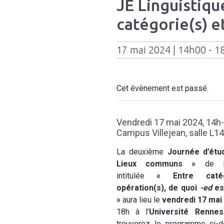
JE Linguistiqu
catégorie(s) et
17 mai 2024 | 14h00 - 1
Cet évènement est passé.
Vendredi 17 mai 2024
, 14h
Campus Villejean, salle L1
La deuxième
Journée d’ét
Lieux communs »
de l
intitulée
« Entre catég
opération(s), de quoi
-ed
est
»
aura lieu le
vendredi 17 mai
18h à l’
Université Renne
trouverez le programme ci-