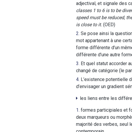
adjectival, et signale des c
classes 1 to 6 is to be div
speed must be reduced, the 
is close to it.
(OED)
Se pose ainsi la question
mot appartenant à une certa
forme différente d’un même
différente d’une autre form
Et quel statut accorder au
changé de catégorie (le par
L’existence potentielle 
d’envisager un gradient sém
les liens entre les différ
formes participiales et f
deux marqueurs ou morphème
majorité des verbes, seul l
contemporain,