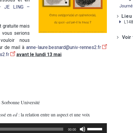
Journé
– JE LING –
Lieu
L14
t gratuite mais
s vous serions
Voir
vouloir nous
our de mail à
anne-laure.besnard@univ-rennes2.fr
s2.fr
avant le
lundi
13 mai
.
– Sorbonne Université
assé en
ed
: la relation entre un aspect et une voix
Utilisez
00:00