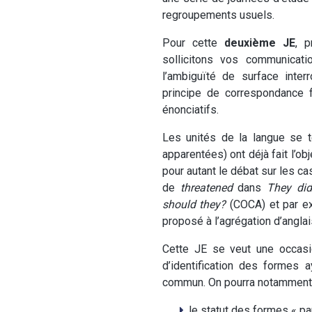
regroupements usuels.
Pour cette
deuxième JE
, 
sollicitons vos communicat
l’ambiguïté de surface inter
principe de correspondance
énonciatifs.
Les unités de la langue se t
apparentées) ont déjà fait l’o
pour autant le débat sur les ca
de
threatened
dans
They did
should they?
(COCA) et par ex
proposé à l’agrégation d’anglai
Cette JE se veut une occasi
d’identification des formes 
commun. On pourra notamment s
le statut des formes « pa