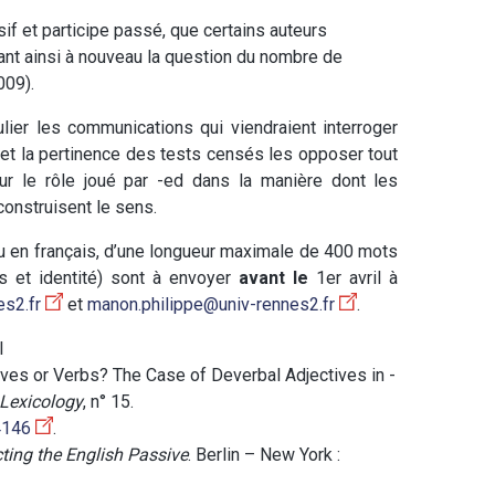
if et participe passé, que certains auteurs
ant ainsi à nouveau la question du nombre de
09).
ier les communications qui viendraient interroger
 et la pertinence des tests censés les opposer tout
ur le rôle joué par -ed dans la manière dont les
construisent le sens.
ou en français, d’une longueur maximale de 400 mots
fs et identité) sont à envoyer
avant le
1er avril à
s2.fr
et
manon.philippe@univ-rennes2.fr
.
l
tives or Verbs? The Case of Deverbal Adjectives in -
 Lexicology
, n° 15.
4146
.
ting the English Passive
. Berlin – New York :