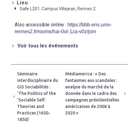
Lieu
Salle L201, Campus Villejean, Rennes 2
Also accessible online :
https://bbb-ens.univ-
rennes2.fr/rooms/hai-0ol-1za-v0z/join
Voir tous les événements
Séminaire
Médiamerica : « Des
interdisciplinaire du
fantasmes aux scandales :
GIS Sociabilités :
analyse du marché de la
‘The Politics of the
donnée dans le cadre des
‘Sociable Self:
campagnes présidentielles
Theories and
américaines de 2008 à
Practices (1650-
2020 »
1850)’