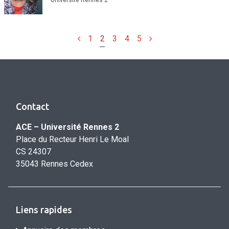
Université Rennes 2
Précédent
Suivant
1
2
3
4
5
Contact
ACE – Université Rennes 2
Place du Recteur Henri Le Moal
CS 24307
35043 Rennes Cedex
Liens rapides