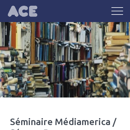
ACE
Anglophonie : communautés, écritu
Séminaire Médiamerica /