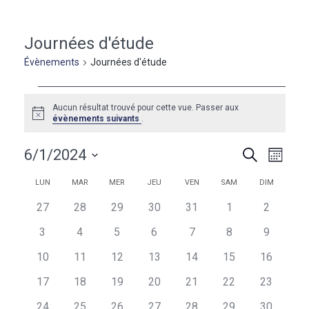
Journées d'étude
Évènements
Journées d'étude
Évènements
Aucun résultat trouvé pour cette vue. Passer aux
Notice
évènements suivants
.
Naviga
Recherc
6/1/2024
Recherche
Mois
de
et
Sélectionnez
vues
Calendrier
Calendrier
LUN
MAR
MER
JEU
VEN
SAM
DIM
une
navigati
Évèn
de
de
date.
0
0
0
0
0
0
0
27
28
29
30
31
1
2
de
évènements
évènements
évènements
évènements
évènements
évènements
évèneme
Évènements
Évènements
0
0
0
0
0
0
0
3
4
5
6
7
8
9
vues
évènements
évènements
évènements
évènements
évènements
évènements
évèneme
0
0
0
0
0
0
0
10
11
12
13
14
15
16
Évèneme
évènements
évènements
évènements
évènements
évènements
évènements
évènemen
0
0
0
0
0
0
0
17
18
19
20
21
22
23
évènements
évènements
évènements
évènements
évènements
évènements
évènemen
0
0
0
0
0
0
0
24
25
26
27
28
29
30