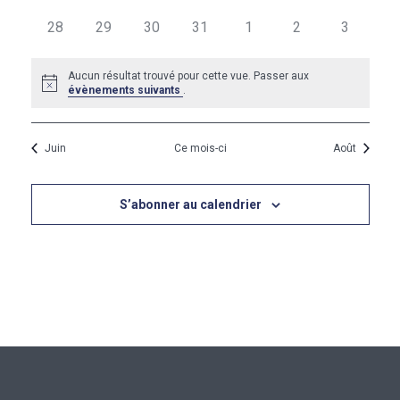
évènements
évènements
évènements
évènements
évènements
évènements
évènemen
0
0
0
0
0
0
0
28
29
30
31
1
2
3
évènements
évènements
évènements
évènements
évènements
évènements
évèneme
Aucun résultat trouvé pour cette vue. Passer aux
Notice
évènements suivants
.
Juin
Ce mois-ci
Août
S’abonner au calendrier