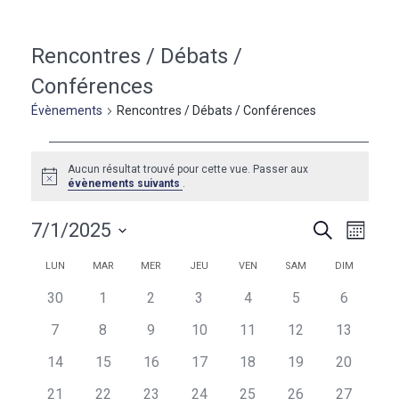
Rencontres / Débats /
Conférences
Évènements
Rencontres / Débats / Conférences
Évènements
Aucun résultat trouvé pour cette vue. Passer aux
Notice
évènements suivants
.
Naviga
Recherc
7/1/2025
Recherche
Mois
de
et
Sélectionnez
vues
Calendrier
Calendrier
LUN
MAR
MER
JEU
VEN
SAM
DIM
une
navigati
Évèn
de
de
date.
0
0
0
0
0
0
0
30
1
2
3
4
5
6
de
évènements
évènements
évènements
évènements
évènements
évènements
évèneme
Évènements
Évènements
0
0
0
0
0
0
0
7
8
9
10
11
12
13
vues
évènements
évènements
évènements
évènements
évènements
évènements
évènemen
0
0
0
0
0
0
0
14
15
16
17
18
19
20
Évèneme
évènements
évènements
évènements
évènements
évènements
évènements
évènemen
0
0
0
0
0
0
0
21
22
23
24
25
26
27