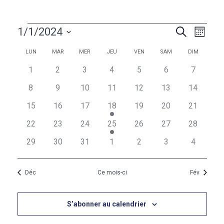
Évènements
Naviga
Recherc
1/1/2024
Recherche
Mois
de
et
Sélectionnez
vues
Calendrier
Calendrier
LUN
MAR
MER
JEU
VEN
SAM
DIM
une
navigati
Évèn
de
de
date.
0
0
0
0
0
0
0
1
2
3
4
5
6
7
de
évènements
évènements
évènements
évènements
évènements
évènements
évèneme
Évènements
Évènements
0
0
0
0
0
0
0
8
9
10
11
12
13
14
vues
évènements
évènements
évènements
évènements
évènements
évènements
évènemen
0
0
0
1
0
0
0
15
16
17
18
19
20
21
Évèneme
évènements
évènements
évènements
évènement
évènements
évènements
évènemen
0
0
0
1
0
0
0
22
23
24
25
26
27
28
évènements
évènements
évènements
évènement
évènements
évènements
évènemen
0
0
0
0
0
0
0
29
30
31
1
2
3
4
évènements
évènements
évènements
évènements
évènements
évènements
évèneme
Déc
Ce mois-ci
Fév
S’abonner au calendrier