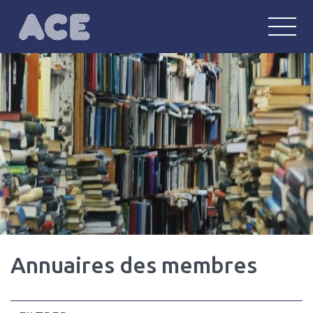
ACE
Anglophonie : communautés, écritu
Annuaires des membres