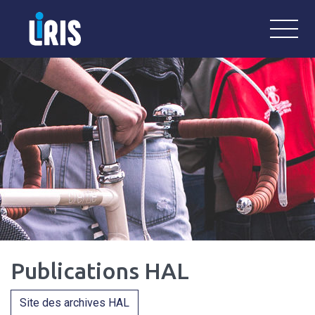
LiRIS
Laboratoire Interdisciplinaire de Re
Publications HAL
Site des archives HAL