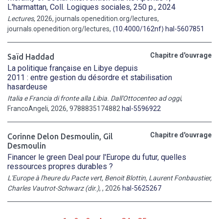
L'harmattan, Coll. Logiques sociales, 250 p., 2024
Lectures
, 2026, journals.openedition.org/lectures,
journals.openedition.org/lectures,
⟨10.4000/162nf⟩
hal-5607851
Chapitre d'ouvrage
Saïd Haddad
La politique française en Libye depuis
2011 : entre gestion du désordre et stabilisation
hasardeuse
Italia e Francia di fronte alla Libia. Dall'Ottocenteo ad oggi
,
FrancoAngeli, 2026, 9788835174882
hal-5596922
Chapitre d'ouvrage
Corinne Delon Desmoulin
,
Gil
Desmoulin
Financer le green Deal pour l'Europe du futur, quelles
ressources propres durables ?
L'Europe à l'heure du Pacte vert, Benoit Blottin, Laurent Fonbaustier,
Charles Vautrot-Schwarz (dir.)
,
, 2026
hal-5625267