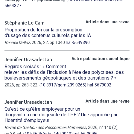
5664327
Article dans une revue
Stéphanie Le Cam
Proposition de loi sur la présomption
d'usage des contenus culturels par les IA
Recueil Dalloz
, 2026, 22, pp.1040
hal-5649390
Autre publication scientifique
Jennifer Urasadettan
Regards croisés : « Comment
relever les défis de l’inclusion à l’ère des polycrises, des
bouleversements géopolitiques et des transitions ? »
2026, pp.263-322.
⟨10.3917/qdm.239.0265⟩
hal-5679002
Article dans une revue
Jennifer Urasadettan
Qu’est-ce qu’être employeur pour un
dirigeant ou une dirigeante de TPE ? Une approche par
l’identité d’employeur
Revue de Gestion des Ressources Humaines
, 2026, n° 140 (2),
pp.38-54.
⟨10.54695/grhu.140.0040⟩
hal-5678986