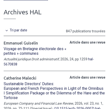
Archives HAL
Tri par date
847 publications trouvées
Article dans une revue
Emmanuel Guiselin
Voyage en Bretagne électorale des «
petites » communes
Actualité juridique Droit administratif
, 2026, 24, pp.1259
hal-
5670838
Article dans une revue
Catherine Malecki
Sustainable Directors’ Duties:
European and French Perspectives in Light of the Omnibus
I Simplification Package or the Dilemma of the Hare and the
Tortoise
European Company and Financial Law Review
, 2026, vol. 23, no. 1,
2026, pp. 72-111 (Special Issue),
⟨10.1515/ecfr-2026-0007⟩
hal-