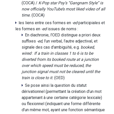
(COCA) /
K-Pop star Psy’s “Gangnam Style” is
now officially YouTube’s most
liked
video of all
time.
(COCA)
les liens entre ces formes en
-ed
participiales et
les formes en
-ed
issues de noms :
En diachronie, l’OED distingue a priori deux
suffixes
-ed
, l’un verbal, l’autre adjectival, et
signale des cas d’ambiguïté, e.g.
booked
,
wired
:
If a train in classes 1 to 6 is to be
diverted from its
booked
route at a junction
over which speed must be reduced, the
junction signal must not be cleared until the
train is close to it.
(OED)
Se pose ainsi la question du statut
dérivationnel (permettant la création d’un mot
appartenant à une certaine catégorie lexicale)
ou flexionnel (indiquant une forme différente
d’un même mot, ayant une fonction sémantique