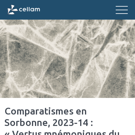
CELLAM
Centre d'études des langues et litt
Comparatismes en
Sorbonne, 2023-14 :
« Vertus mnémoniques du