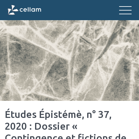
CELLAM
Centre d'études des langues et litt
Études Épistémè, n° 37,
2020 : Dossier «
Contingence et fictions de