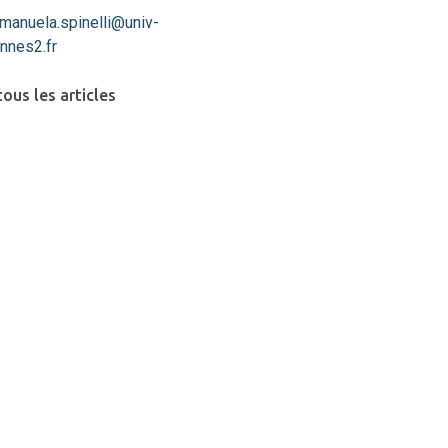
manuela.spinelli@univ-
ennes2.fr
tous les articles