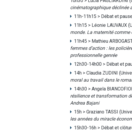
10h30 > Lucia PAGLIARDINI (U
cinématographique déclinée au
11h-11h15 > Débat et paus
11h15 > Léonie LAUVAUX (U
monde. La maternité comme ex
11h45 > Mathieu ARBOGAST 
femmes d’action : les policiè
professionnelle genrée
12h30-14h00 > Débat et pa
14h > Claudia ZUDINI (Unive
moral au travail dans le roma
14h30 > Angela BIANCOFIORE
résilience et transformation 
Andrea Bajani
15h > Graziano TASSI (Unive
les années du miracle économ
15h30-16h > Débat et clôtur