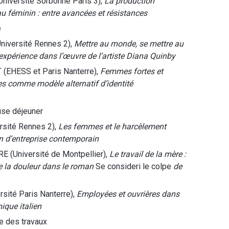
niversité Sorbonne Paris 3),
La production
 féminin : entre avancées et résistances
e
niversité Rennes 2),
Mettre au monde, se mettre au
périence dans l’œuvre de l’artiste Diana Quinby
(EHESS et Paris Nanterre),
Femmes fortes et
res comme modèle alternatif d’identité
use déjeuner
rsité Rennes 2),
Les femmes et le harcèlement
n d’entreprise contemporain
 (Université de Montpellier),
Le travail de la mère :
de la douleur dans le roman
Se consideri le colpe
de
rsité Paris Nanterre),
Employées et ouvrières dans
ique italien
e des travaux