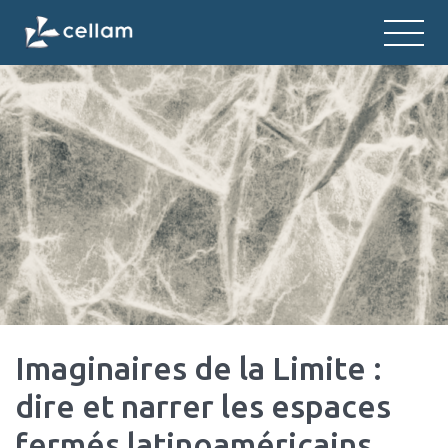
CELLAM
Centre d'études des langues et litt
Imaginaires de la Limite :
dire et narrer les espaces
fermés latinoaméricains