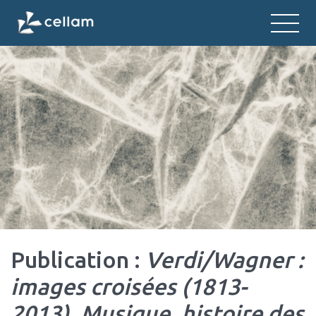
CELLAM
Centre d'études des langues et litt
Publication :
Verdi/Wagner :
images croisées (1813-
2013). Musique, histoire des