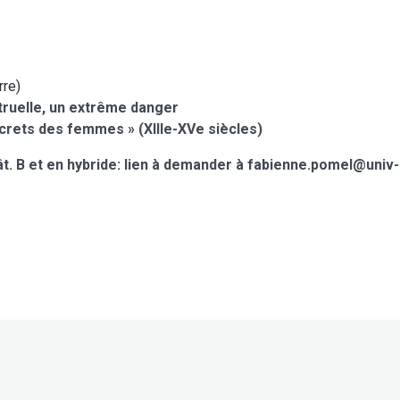
rre)
truelle, un extrême danger
ecrets des femmes » (XIIIe-XVe siècles)
bât. B et en hybride: lien à demander à fabienne.pomel@univ