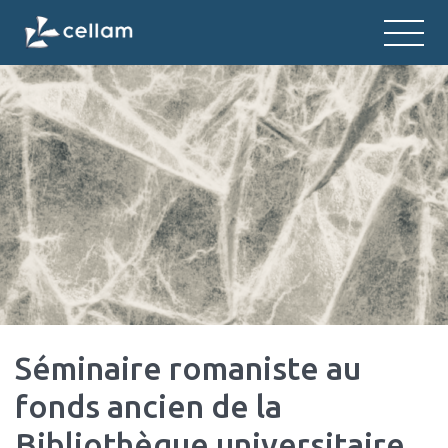
CELLAM
Centre d'études des langues et litt
Séminaire romaniste au
fonds ancien de la
Bibliothèque universitaire