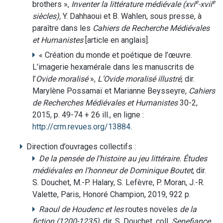
e
e
brothers »,
Inventer la littérature médiévale (xvi
-xvii
siècles),
Y. Dahhaoui et B. Wahlen, sous presse, à
paraître dans les
Cahiers de Recherche Médiévales
et Humanistes
[article en anglais].
« Création du monde et poétique de l’œuvre.
L’imagerie hexamérale dans les manuscrits de
l’
Ovide moralisé
»,
L’Ovide moralisé illustré
, dir.
Marylène Possamaï et Marianne Beysseyre,
Cahiers
de Recherches Médiévales et Humanistes
30-2,
2015, p. 49-74 + 26 ill., en ligne :
http://crm.revues.org/13884
.
Direction d’ouvrages collectifs :
De la pensée de l’histoire au jeu littéraire.
Études
médiévales en l’honneur de Dominique Boutet
, dir.
S. Douchet, M.-P. Halary, S. Lefèvre, P. Moran, J.-R.
Valette, Paris, Honoré Champion, 2019, 922 p.
Raoul de Houdenc et les
routes noveles
de la
fiction (1200-1235)
, dir. S. Douchet, coll.
Senefiance