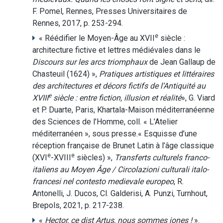
F. Pomel, Rennes, Presses Universitaires de
Rennes, 2017, p. 253-294.
e
« Réédifier le Moyen-Âge au XVII
siècle :
architecture fictive et lettres médiévales dans le
Discours sur les arcs triomphaux
de Jean Gallaup de
Chasteuil (1624) »,
Pratiques artistiques et littéraires
des architectures et décors fictifs de l’Antiquité au
e
XVIII
siècle : entre fiction, illusion et réalité
», G. Viard
et P. Duarte, Paris, Khartala-Maison méditerranéenne
des Sciences de l’Homme, coll. « L’Atelier
méditerranéen », sous presse.« Esquisse d’une
réception française de Brunet Latin à l’âge classique
e
e
(XVI
-XVIII
siècles) »,
Transferts culturels franco-
italiens au Moyen Âge /
Circolazioni culturali italo-
francesi nel contesto medievale europeo
, R.
Antonelli, J. Ducos, Cl. Galderisi, A. Punzi, Turnhout,
Brepols, 2021, p. 217-238.
«
Hector, ce dist Art
us
, nous sommes jones !
».