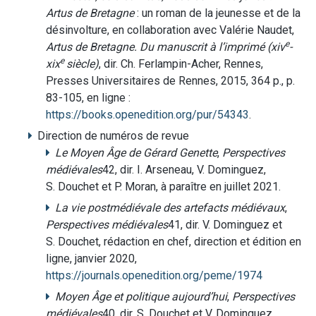
Artus de Bretagne
: un roman de la jeunesse et de la
désinvolture, en collaboration avec Valérie Naudet,
e
Artus de Bretagne. Du manuscrit à l’imprimé (xiv
-
e
xix
siècle)
, dir. Ch. Ferlampin-Acher, Rennes,
Presses Universitaires de Rennes, 2015, 364 p., p.
83-105, en ligne :
https://books.openedition.org/pur/54343
.
Direction de numéros de revue
Le Moyen Âge de Gérard Genette
,
Perspectives
médiévales
42, dir. I. Arseneau, V. Dominguez,
S. Douchet et P. Moran, à paraître en juillet 2021.
La vie postmédiévale des artefacts médiévaux
,
Perspectives médiévales
41, dir. V. Dominguez et
S. Douchet, rédaction en chef, direction et édition en
ligne, janvier 2020,
https://journals.openedition.org/peme/1974
Moyen Âge et politique aujourd’hui
,
Perspectives
médiévales
40, dir. S. Douchet et V. Dominguez,