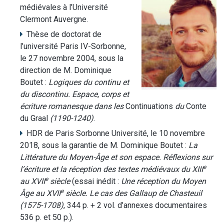
médiévales à l’Université
Clermont Auvergne.
Thèse de doctorat de
l’université Paris IV-Sorbonne,
le 27 novembre 2004, sous la
direction de M. Dominique
Boutet :
Logiques du continu et
du discontinu. Espace, corps et
écriture romanesque dans les
Continuations
du
Conte
du Graal
(1190-1240)
.
HDR de Paris Sorbonne Université, le 10 novembre
2018, sous la garantie de M. Dominique Boutet :
La
Littérature du Moyen-Âge et son espace. Réflexions sur
e
l’écriture et la réception des textes médiévaux du XIII
e
au XVII
siècle
(essai inédit :
Une réception du Moyen
e
Âge au XVII
siècle. Le cas des Gallaup de Chasteuil
(1575-1708)
, 344 p. + 2 vol. d’annexes documentaires
536 p. et 50 p.).