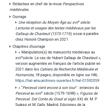
Rédacteur en chef de la revue
Perspectives
médiévales.
Ouvrage
e
Une réception du Moyen Âge au xvii
siècle.
Lectures et usages des textes médiévaux par les
Gallaup de Chasteuil (1575-1719)
, essai à paraître
chez Honoré Champion en 2021
Chapitres d’ouvrage
« Manipulation(s) de manuscrits médiévaux au
e
xvii
siècle. Le cas de Hubert Gallaup de Chasteuil »,
version augmentée en français de l’article publié en
2021 dans les
Cahiers de Recherche Médiévale et
Humaniste
, 18 pages, disponible en ligne sur HAL :
https://hal-amu.archives-ouvertes.fr/hal-01592059
« “
Perceval vient encore à son tour
” : errances du
e
Perceval
au xvii
siècle (1579-1698) »,
Figuras de
Perceval. Del Conte du Graal al siglo XXI
, dir. M. P.
Suárez et M. Gally, Madrid, Ediciones de la