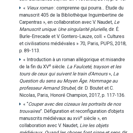
«
Vieux roman
: comprenne qui pourra… Étude du
manuscrit 405 de la Bibliothèque Inguimbertine de
Carpentras », en collaboration avec V. Naudet,
Le
Manuscrit unique
.
Une singularité plurielle
, dir. É.
Burle-Errecade et V. Gontero-Lauze, coll. « Cultures
et civilisations médiévales » 70, Paris, PUPS, 2018,
p. 89-113.
« Introduction à un roman allégorique et misandre
e
de la fin du XV
siècle.
La Faulceté, trayson et les
tours de ceux qui suivent le train d’Amours
»,
La
Question du sens au Moyen Âge. Hommage au
professeur Armand Strubel
, dir. D. Boutet et C.
Nicolas, Paris, Honoré Champion, 2017, p. 117-136.
« “
Couper avec des cizeaux les portraits de nos
trouvaires
”. Défiguration et reconfiguration d’objets
e
manuscrits médiévaux au xvii
siècle », en
collaboration avec V. Naudet,
Lire les objets
médiévaux. Quand les choses font signe et sens
, dir.