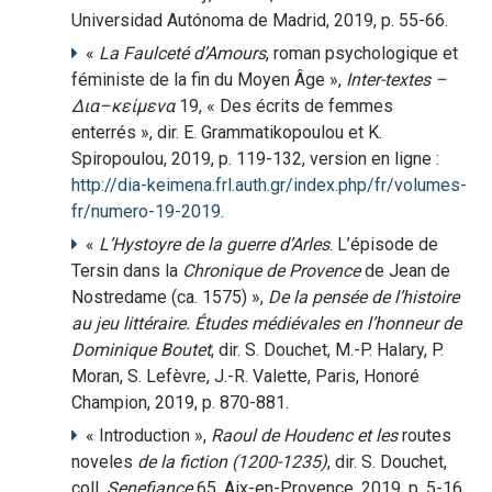
Universidad Autónoma de Madrid, 2019, p. 55-66.
«
La Faulceté d’Amours
, roman psychologique et
féministe de la fin du Moyen Âge »,
Inter-textes
–
Δια
–
κείμενα
19, « Des écrits de femmes
enterrés », dir. E. Grammatikopoulou et K.
Spiropoulou, 2019, p. 119-132, version en ligne :
http://dia-keimena.frl.auth.gr/index.php/fr/volumes-
fr/numero-19-2019
.
«
L’Hystoyre de la guerre d’Arles
. L’épisode de
Tersin dans la
Chronique de Provence
de Jean de
Nostredame (ca. 1575) »,
De la pensée de l’histoire
au jeu littéraire. Études médiévales en l’honneur de
Dominique Boutet
, dir. S. Douchet, M.-P. Halary, P.
Moran, S. Lefèvre, J.-R. Valette, Paris, Honoré
Champion, 2019, p. 870-881.
« Introduction »,
Raoul de Houdenc et les
routes
noveles
de la fiction (1200-1235)
, dir. S. Douchet,
coll.
Senefiance
65, Aix-en-Provence, 2019, p. 5-16.