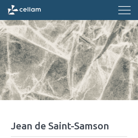
CELLAM
Centre d'études des langues et litt
Jean de Saint-Samson