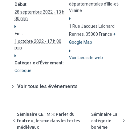
départementales d’Ille-et-
Début :
Vilaine
28 septembre 2022 - 13 h
00 min
1 Rue Jacques Léonard
Fin :
Rennes
,
35000
France
+
1 octobre 2022 - 17 h 00
Google Map
min
Voir Lieu site web
Catégorie d’Évènement:
Colloque
Voir tous les événements
Séminaire CETM: « Parler du
Séminaire La
foutre », le sexe dans les textes
catégorie
médiévaux
bohème