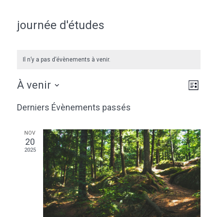
journée d'études
Il n’y a pas d’évènements à venir.
Naviga
Navig
À venir
Liste
de
par
Sélectionnez
vues
Derniers Évènements passés
une
consu
Évèn
date.
NOV
20
2025