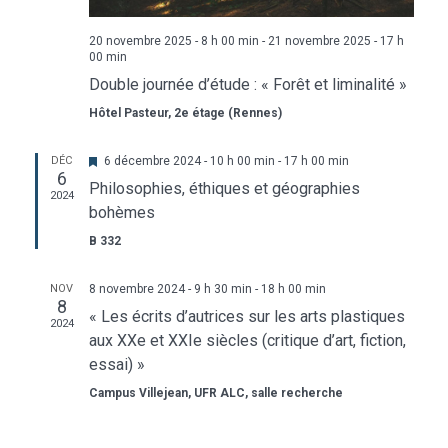
20 novembre 2025 - 8 h 00 min
-
21 novembre 2025 - 17 h
00 min
Double journée d’étude : « Forêt et liminalité »
Hôtel Pasteur, 2e étage (Rennes)
Mis
DÉC
6 décembre 2024 - 10 h 00 min
-
17 h 00 min
6
en
Philosophies, éthiques et géographies
avant
2024
bohèmes
B 332
NOV
8 novembre 2024 - 9 h 30 min
-
18 h 00 min
8
« Les écrits d’autrices sur les arts plastiques
2024
aux XXe et XXIe siècles (critique d’art, fiction,
essai) »
Campus Villejean, UFR ALC, salle recherche