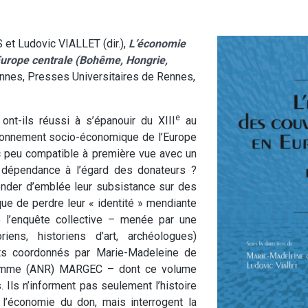
et Ludovic VIALLET (dir.),
L’économie
urope centrale (Bohême, Hongrie,
ennes, Presses Universitaires de Rennes,
e
nt-ils réussi à s’épanouir du XIII
au
ironnement socio-économique de l’Europe
nc peu compatible à première vue avec un
 dépendance à l’égard des donateurs ?
fonder d’emblée leur subsistance sur des
que de perdre leur « identité » mendiante
e l’enquête collective – menée par une
riens, historiens d’art, archéologues)
nts coordonnés par Marie-Madeleine de
ramme (ANR) MARGEC – dont ce volume
 Ils n’informent pas seulement l’histoire
l’économie du don, mais interrogent la