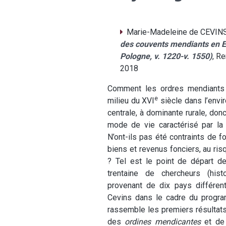
Marie-Madeleine de CEVINS 
des couvents mendiants en E
Pologne, v. 1220-v. 1550)
, R
2018
Comment les ordres mendiants o
e
milieu du XVI
siècle dans l’env
centrale, à dominante rurale, do
mode de vie caractérisé par la
N’ont-ils pas été contraints de 
biens et revenus fonciers, au ris
? Tel est le point de départ d
trentaine de chercheurs (histo
provenant de dix pays différe
Cevins dans le cadre du prog
rassemble les premiers résultats.
des
ordines mendicantes
et de 