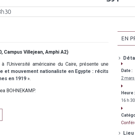
8h30
EN P
, Campus Villejean, Amphi A2)
Déta
 à l’Université américaine du Caire, présente une
Date :
e et mouvement nationaliste en Egypte : récits
mes en 1919
».
2 mars
othea BOHNEKAMP.
Heure 
16 h 30
Catégo
Confér
Lieu