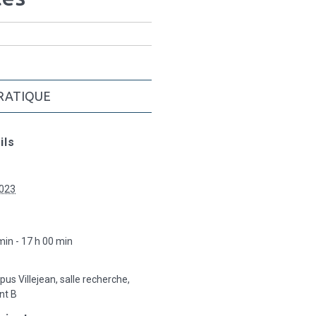
RATIQUE
ils
2023
:
min - 17 h 00 min
s Villejean, salle recherche,
nt B