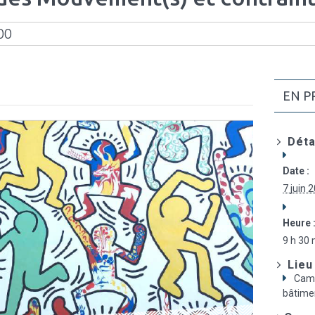
00
EN P
Déta
Date :
7 juin 
Heure 
9 h 30 
Lieu
Campu
bâtime