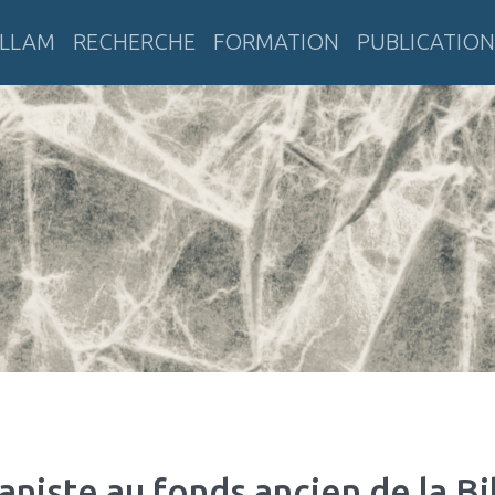
LLAM
RECHERCHE
FORMATION
PUBLICATION
tératures anciennes et modernes
niste au fonds ancien de la B