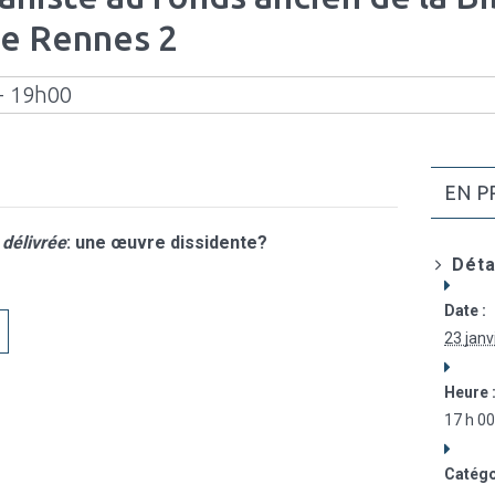
de Rennes 2
 - 19h00
EN P
délivrée
: une œuvre dissidente?
Déta
Date :
23 janv
Heure 
17 h 00
Catégo