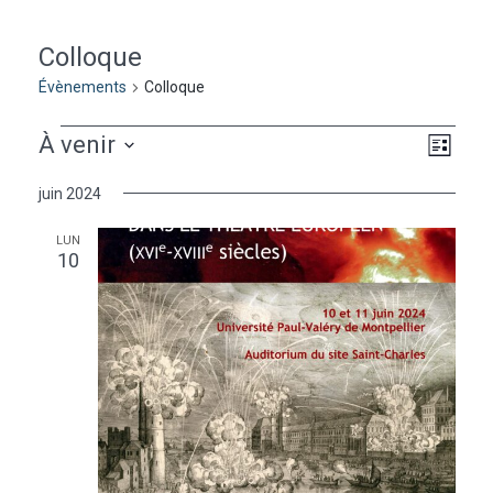
Colloque
Évènements
Colloque
Évènements
Naviga
Navig
À venir
Liste
de
par
Sélectionnez
vues
juin 2024
une
consu
Évèn
date.
LUN
10