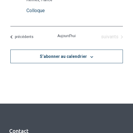
Rennes, France
Colloque
Évènements
Aujourd’hui
suivants
Évènements
précédents
S’abonner au calendrier
Contact