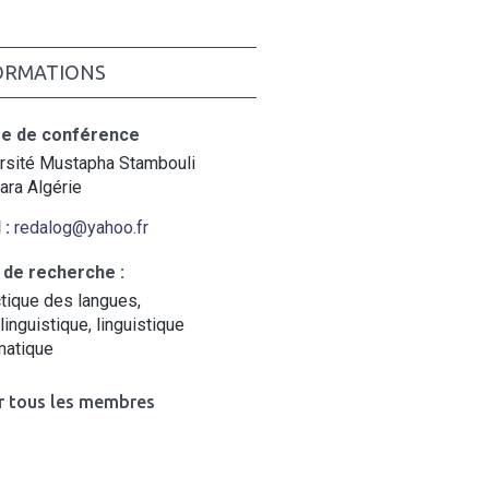
ORMATIONS
re de conférence
rsité Mustapha Stambouli
ra Algérie
 :
redalog@yahoo.fr
 de recherche :
tique des langues,
linguistique, linguistique
matique
r tous les membres