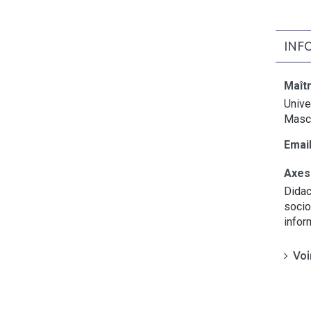
INF
Maît
Unive
Masca
Email
Axes
Didac
socio
infor
Voi