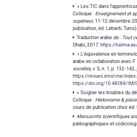
«
Les TIC dans l’apprentissa
Colloque :
Enseignement et ap
supérieur
, 11-12 décembre 201
publication, éd. Latrach, Tunis)
Traduction arabe
de : Tout c
Dhabi, 2017.
https://kalima.a
«
L’équivalence en terminolog
arabe en collaboration avec F.
sociétés
, v. 5, n. 1, p. 132-142,
https://revues.imist.ma/inde
https://doi.org/10.48384/IM
« Soigner les troubles du d
Colloque :
Hédonisme & plaisi
cours de publication chez éd. S
Manuscrits scientifiques ara
paléographiques et codicologi