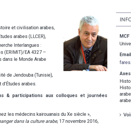
INF
oire et civilisation arabes,
MCF
Études arabes (LLCER),
Unive
erche Interlangues :
res (ERIMIT)/EA 4327 –
Email
es dans le Monde Arabe
fares
Axes
sité de Jendouba (Tunisie),
Histo
 d’Études arabes.
Histo
arabe
ons & participations aux colloques et journées
arab
hez les médecins kairouanais du Xe siècle »,
Voi
manger dans la culture arabe
, 17 novembre 2016,