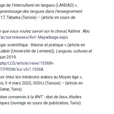
ge de l’interculturel en langues (LANSAD) »,
prentissage des langues dans l’enseignement
7, Tabarka (Tunisie) – (article en cours de
.
e que vous voulez savoir sur le cheval
, Kalima : Abu
e/ar/our.releases/Kol–Mayanbage.aspx
ie scientifique : théorie et pratique » (article en
 Jaber (Université de Lorraine)),
Langues, cultures et
 juin 2019.
x.php/LCS/article/view/15568
>.
IST.PRSM/lcs-v5i1.15568
.
ésir chez les médecins arabes au Moyen âge »,
rs
, 3-4 mars 2020, ISSHJ (Tunisie) – (article en
ahar, Tunis).
bes conservés à la BNT : état de lieux,
études
ques (ouvrage en cours de publication, Tunis).