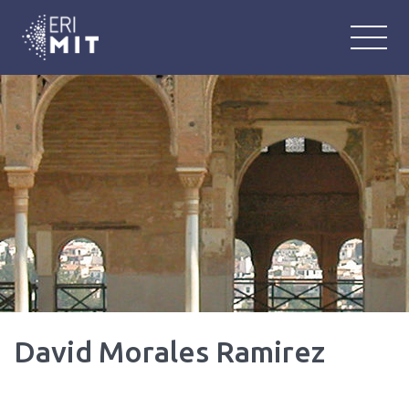
ERIMIT
Équipe de Recherche Interlangue : M
David Morales Ramirez