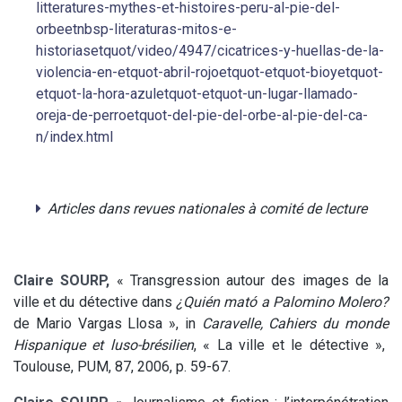
litteratures-mythes-et-histoires-peru-al-pie-del-
orbeetnbsp-literaturas-mitos-e-
historiasetquot/video/4947/cicatrices-y-huellas-de-la-
violencia-en-etquot-abril-rojoetquot-etquot-bioyetquot-
etquot-la-hora-azuletquot-etquot-un-lugar-llamado-
oreja-de-perroetquot-del-pie-del-orbe-al-pie-del-ca-
n/index.html
Articles dans revues nationales à comité de lecture
Claire SOURP,
« Transgression autour des images de la
ville et du détective dans
¿Quién mató a Palomino Molero?
de Mario Vargas Llosa », in
Caravelle, Cahiers du monde
Hispanique et luso-brésilien
, « La ville et le détective »,
Toulouse, PUM, 87, 2006, p. 59-67.