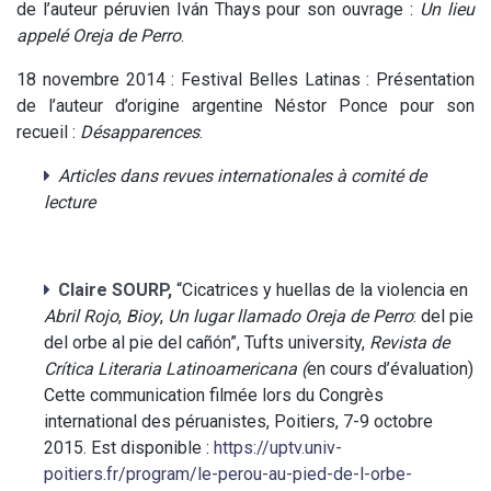
de l’auteur péruvien Iván Thays pour son ouvrage :
Un lieu
appelé Oreja de Perro
.
18 novembre 2014 : Festival Belles Latinas : Présentation
de l’auteur d’origine argentine Néstor Ponce pour son
recueil :
Désapparences
.
Articles dans revues internationales à comité de
lecture
Claire SOURP,
“Cicatrices y huellas de la violencia en
Abril Rojo
,
Bioy
,
Un lugar llamado Oreja de Perro
: del pie
del orbe al pie del cañón”, Tufts university,
Revista de
Crítica Literaria Latinoamericana (
en cours d’évaluation)
Cette communication filmée lors du Congrès
international des péruanistes, Poitiers, 7-9 octobre
2015. Est disponible :
https://uptv.univ-
poitiers.fr/program/le-perou-au-pied-de-l-orbe-