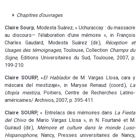
Chapitres d’ouvrages
Claire Sourp
, Modesta Suárez, « Uchuraccay : du massacre
au discours— l’élaboration d’une mémoire », in François
Charles Gaudard, Modesta Suárez (dir.),
Réception et
Usages des témoignages,
Toulouse, Collection
Champs du
Signe,
Editions Universitaires du Sud, Toulouse, 2007, p.
199-210.
Claire SOURP,
«
El Hablador
de M. Vargas Llosa, cara y
máscara del mestizaje», in Maryse Renaud (coord.),
La
Utopía mestiza
, Poitiers, Centre de Recherches Latino-
américaines/ Archivos, 2007, p. 395-411.
Claire SOURP,
« Entrelacs des mémoires dans
La Fiesta
del Chivo
de Mario Vargas Llosa », in N. Fourtané et M.
Guiraud (dir.),
Mémoire et culture dans le monde Luso-
Hispanophone
, Nancy, Presses universitaires de Nancy,