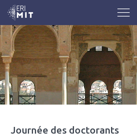
ERIMIT
Équipe de Recherche Interlangue : M
Journée des doctorants