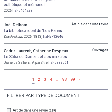
esthétique et mémoriel
2026
hal-5464298
Article dans une revue
Joël Delhom
La biblioteca ideal de 'Los Parias
Desde el sur
, 2026, 18 (3)
hal-5712646
Ouvrages
Cedric Laurent
,
Catherine Despeux
Le Sûtra du Diamant et ses miracles
Diane de Selliers., A paraître
hal-5389561
Suivant
1
2
3
4
…
98
99
FILTRER PAR TYPE DE DOCUMENT
Article dans une revue
(229)