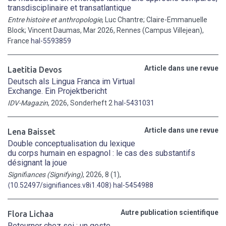
transdisciplinaire et transatlantique
Entre histoire et anthropologie
, Luc Chantre; Claire-Emmanuelle
Block; Vincent Daumas, Mar 2026, Rennes (Campus Villejean),
France
hal-5593859
Article dans une revue
Laetitia Devos
Deutsch als Lingua Franca im Virtual
Exchange. Ein Projektbericht
IDV-Magazin
, 2026, Sonderheft 2
hal-5431031
Article dans une revue
Lena Baisset
Double conceptualisation du lexique
du corps humain en espagnol : le cas des substantifs
désignant la joue
Signifiances (Signifying)
, 2026, 8 (1),
⟨10.52497/signifiances.v8i1.408⟩
hal-5454988
Autre publication scientifique
Flora Lichaa
Retourner chez soi : un geste