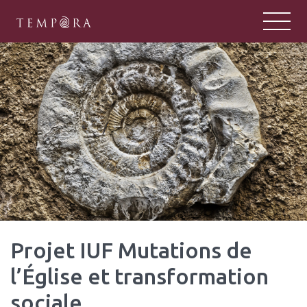
TEMPORA
Tempora : un pôle majeur de la rech
Projet IUF Mutations de
l’Église et transformation
sociale