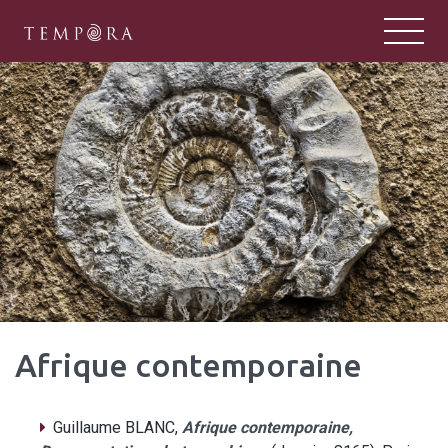
TEMPORA
Tempora : un pôle majeur de la rech
Afrique contemporaine
Guillaume BLANC,
Afrique contemporaine,