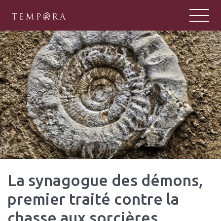
TEMPORA
Tempora : un pôle majeur de la rech
La synagogue des démons,
premier traité contre la
chasse aux sorcières