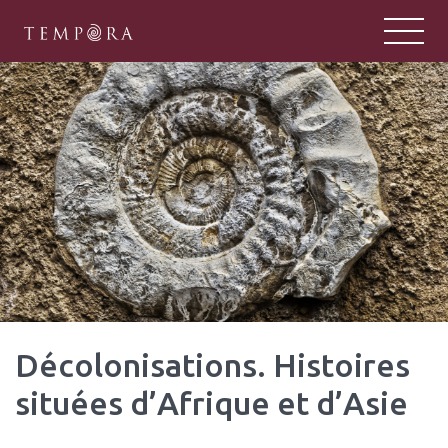
TEMPORA
Tempora : un pôle majeur de la rech
Décolonisations. Histoires
situées d’Afrique et d’Asie