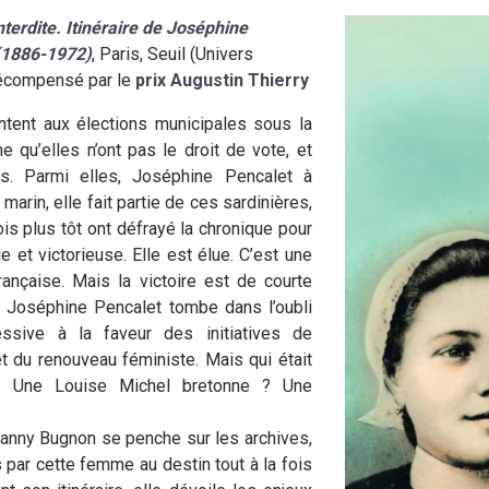
nterdite.
Itinéraire de Joséphine
 (1886-1972)
, Paris, Seuil (Univers
récompensé par le
prix Augustin Thierry
ent aux élections municipales sous la
qu’elles n’ont pas le droit de vote, et
es. Parmi elles, Joséphine Pencalet à
marin, elle fait partie de ces sardinières,
is plus tôt ont défrayé la chronique pour
 et victorieuse. Elle est élue. C’est une
rançaise. Mais la victoire est de courte
et Joséphine Pencalet tombe dans l’oubli
essive à la faveur des initiatives de
 du renouveau féministe. Mais qui était
 ? Une Louise Michel bretonne ? Une
anny Bugnon se penche sur les archives,
s par cette femme au destin tout à la fois