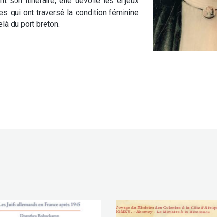
nt son itinéraire, elle dévoile les enjeux
es qui ont traversé la condition féminine
là du port breton.