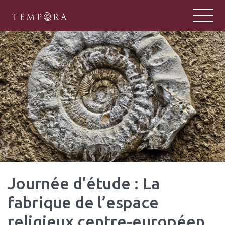
TEMPORA
Tempora : un pôle majeur de la rech
Journée d’étude : La
fabrique de l’espace
religieux centre-européen