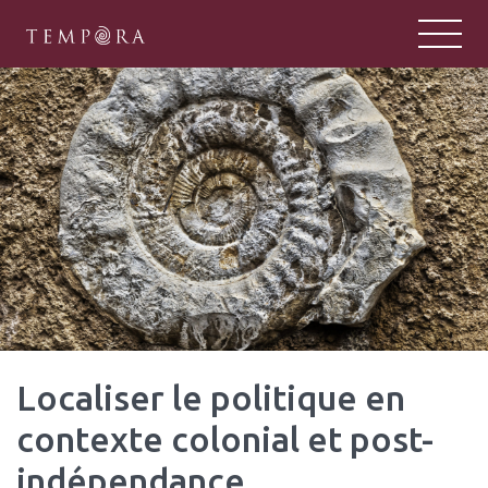
TEMPORA
Tempora : un pôle majeur de la rech
Localiser le politique en
contexte colonial et post-
indépendance