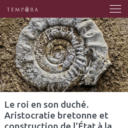
TEMPORA
Tempora : un pôle majeur de la rech
Le roi en son duché.
Aristocratie bretonne et
construction de l’État à la