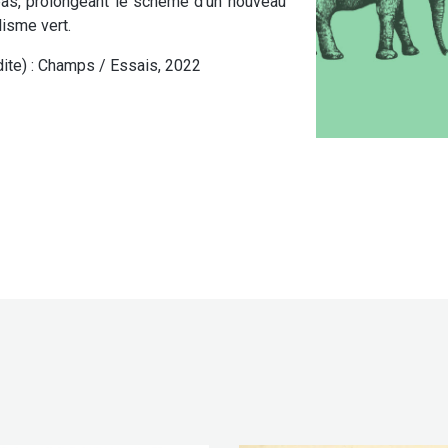
à-bas, prolongeant le schème d’un nouveau
lisme vert.
ite) : Champs / Essais, 2022