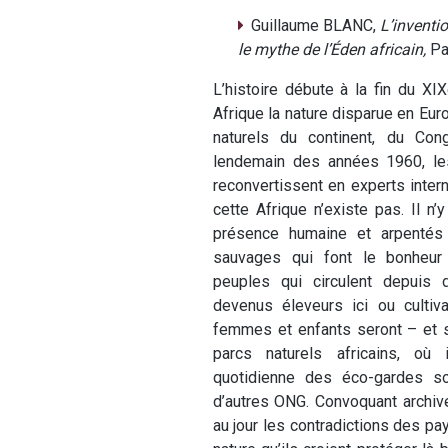
Guillaume BLANC,
L’inventio
le mythe de l’Éden africain,
Pa
L’histoire débute à la fin du XI
Afrique la nature disparue en Eur
naturels du continent, du Con
lendemain des années 1960, les
reconvertissent en experts intern
cette Afrique n’existe pas. Il n
présence humaine et arpentés
sauvages qui font le bonheur 
peuples qui circulent depuis d
devenus éleveurs ici ou culti
femmes et enfants seront – et s
parcs naturels africains, où 
quotidienne des éco-gardes s
d’autres ONG. Convoquant archive
au jour les contradictions des p