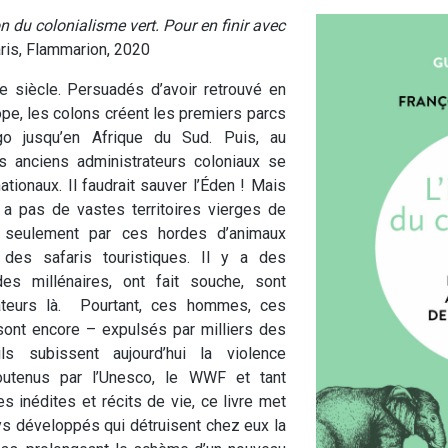
n du colonialisme vert. Pour en finir avec
ris, Flammarion, 2020
Xe siècle. Persuadés d’avoir retrouvé en
ope, les colons créent les premiers parcs
go jusqu’en Afrique du Sud. Puis, au
 anciens administrateurs coloniaux se
ationaux. Il faudrait sauver l’Éden ! Mais
’y a pas de vastes territoires vierges de
 seulement par ces hordes d’animaux
des safaris touristiques. Il y a des
es millénaires, ont fait souche, sont
vateurs là. Pourtant, ces hommes, ces
ont encore – expulsés par milliers des
ils subissent aujourd’hui la violence
outenus par l’Unesco, le WWF et tant
s inédites et récits de vie, ce livre met
ays développés qui détruisent chez eux la