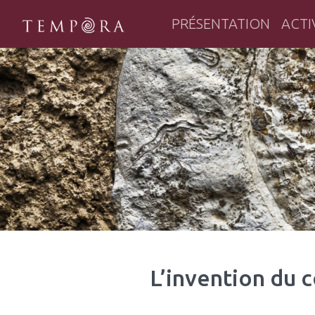
PRÉSENTATION
ACTI
TEMPORA
Tempora : un pôle majeur de la rec
L’invention du 